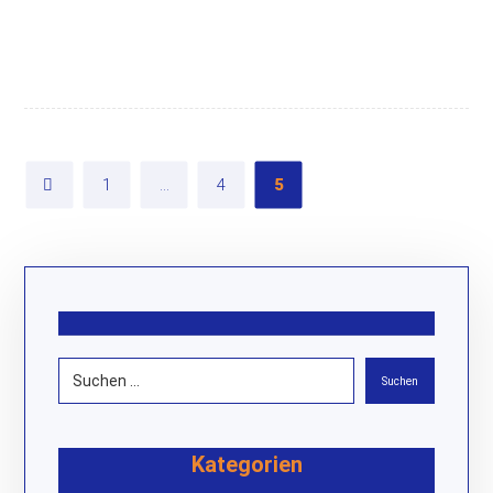
001
008
1
…
4
5
Kategorien