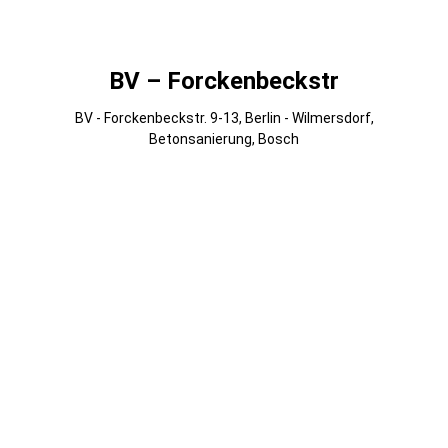
Dierk Reiter
BV – Forckenbeckstr
BV - Forckenbeckstr. 9-13, Berlin - Wilmersdorf,
Betonsanierung, Bosch
007
006
005
004
003
002