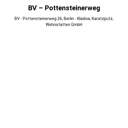
BV – Pottensteinerweg
BV - Pottensteinerweg 26, Berlin - Kladow, Karatzputz,
Wohnstätten GmbH
007
006
005
004
003
002
001 (1)
013