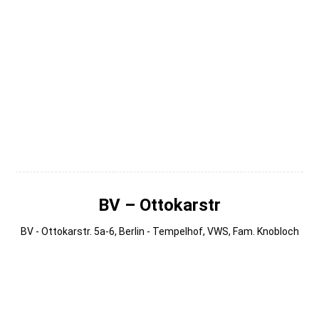
005
004
003
002
001 (1)
BV – Ottokarstr
BV - Ottokarstr. 5a-6, Berlin - Tempelhof, VWS, Fam. Knobloch
009
008