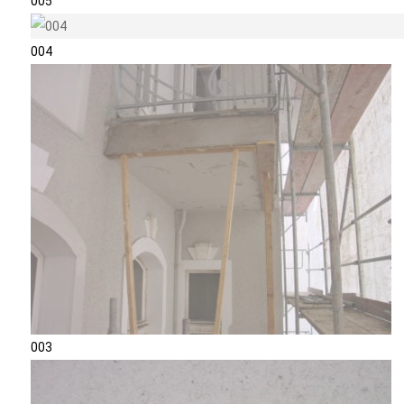
005
004
003