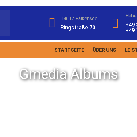
Habe
14612 Falkensee
+49 
Ringstraße 70
+49 
STARTSEITE
ÜBER UNS
LEIS
Gmedia Albums
Gmedia Albums