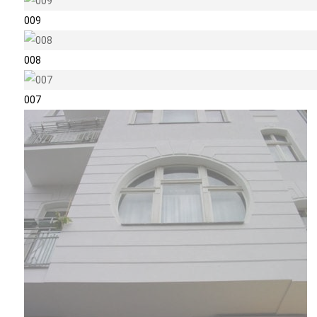
009
008
007