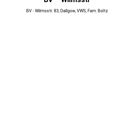
BV - Wilmsstr. 83, Dallgow, VWS, Fam. Boltz
014
013
012
011
010
009
008
007
006