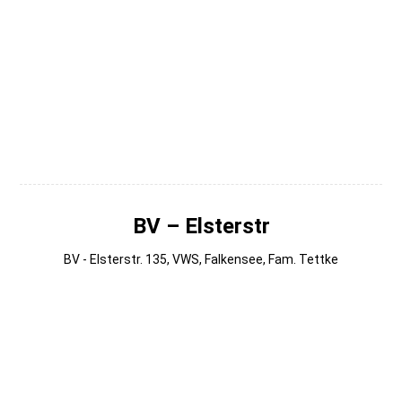
004
003
002
001
BV – Elsterstr
BV - Elsterstr. 135, VWS, Falkensee, Fam. Tettke
014
013
012