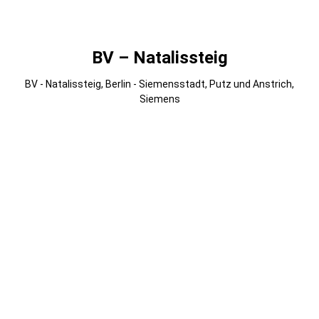
Gmedia Albums
BV – Natalissteig
BV - Natalissteig, Berlin - Siemensstadt, Putz und Anstrich,
Siemens
007
006
005
004
003
002