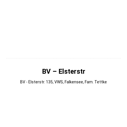
004
003
002
001
BV – Elsterstr
BV - Elsterstr. 135, VWS, Falkensee, Fam. Tettke
014
013
012