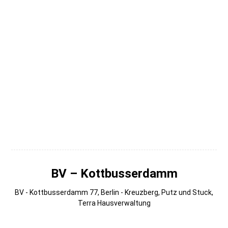
006
005
004
003
002
001 (1)
BV – Kottbusserdamm
BV - Kottbusserdamm 77, Berlin - Kreuzberg, Putz und Stuck,
Terra Hausverwaltung