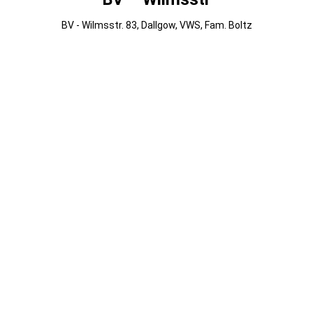
BV - Wilmsstr. 83, Dallgow, VWS, Fam. Boltz
014
013
012
011
010
009
008
007
006