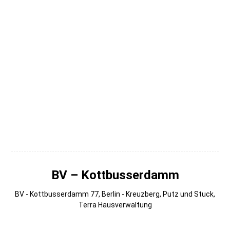
006
005
004
003
002
001 (1)
BV – Kottbusserdamm
BV - Kottbusserdamm 77, Berlin - Kreuzberg, Putz und Stuck,
Terra Hausverwaltung