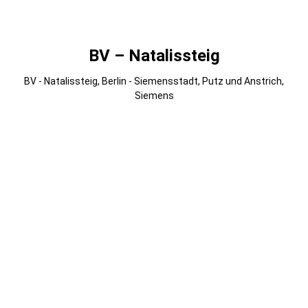
Gmedia Albums
BV – Natalissteig
BV - Natalissteig, Berlin - Siemensstadt, Putz und Anstrich,
Siemens
007
006
005
004
003
002