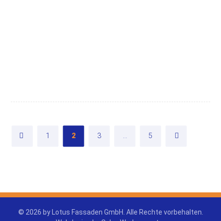
004
003
002
001
1
2
3
…
5
© 2026 by Lotus Fassaden GmbH. Alle Rechte vorbehalten.