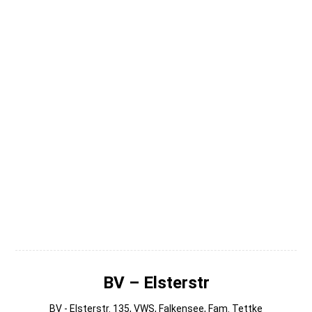
009
008
007
006
004
003
002
001
BV – Elsterstr
BV - Elsterstr. 135, VWS, Falkensee, Fam. Tettke