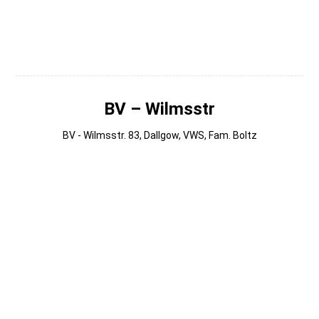
002
001 (1)
BV – Wilmsstr
BV - Wilmsstr. 83, Dallgow, VWS, Fam. Boltz
014
013
012
011
010