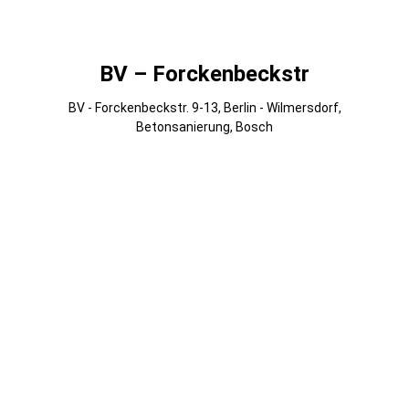
Gmedia Albums
BV – Forckenbeckstr
BV - Forckenbeckstr. 9-13, Berlin - Wilmersdorf,
Betonsanierung, Bosch
007
006
005
004
003
002