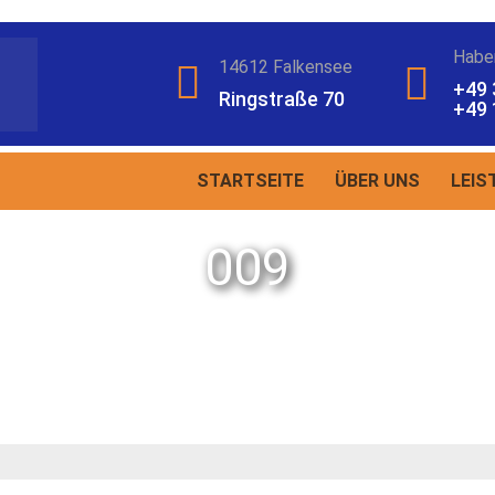
Habe
14612 Falkensee
+49 
Ringstraße 70
+49 
STARTSEITE
ÜBER UNS
LEIS
009
Gmedia Posts
009